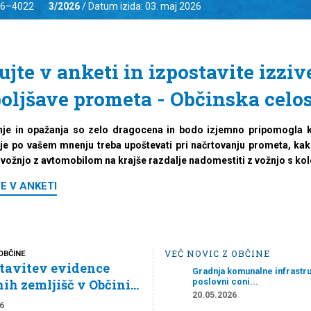
536–4022
3/2026
/ Datum izida: 03. maj 2026
ujte v anketi in izpostavite izziv
boljšave prometa - Občinska celo
nje in opažanja so zelo dragocena in bodo izjemno pripomogla k 
 je po vašem mnenju treba upoštevati pri načrtovanju prometa, kako
i vožnjo z avtomobilom na krajše razdalje nadomestiti z vožnjo s k
E V ANKETI
VEČ NOVIC Z OBČINE
OBČINE
tavitev evidence
Gradnja komunalne infrastru
poslovni coni...
ih zemljišč v Občini...
20.05.2026
6