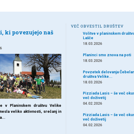
VEČ OBVESTIL DRUŠTEV
, ki povezujejo naš
Volitve v planinskem društv
Lašče
18.03.2026
6
Planinci smo znova na poti
18.03.2026
Povzetek delovanja Čebela
društva Velike...
18.03.2026
Pizziada Lasis – še več oku
več doživetij
04.02.2026
e v Planinskem društvu Velike
nesla veliko aktivnosti, srečanj in
Pizziada Lasis – še več oku
a...
več doživetij
04.02.2026