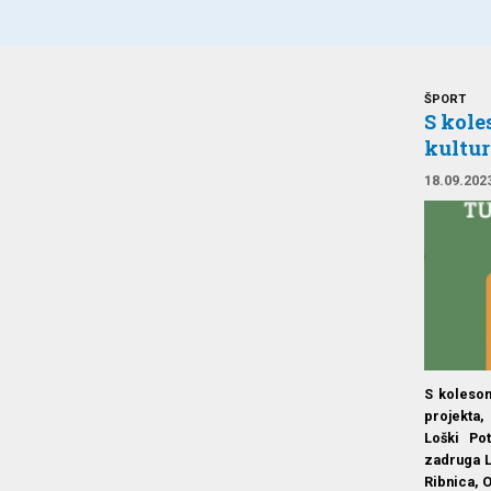
ŠPORT
S kole
kultur
18.09.202
S kolesom
projekta,
Loški Po
zadruga L
Ribnica, O