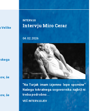
INTERVJU
Intervju Miro Cerar
u Velike
04.02.2026
rskega
sov, še
"Na Turjak imam izjemno lepe spomine"
Našega tokratnega sogovornika najbrž ni
treba podrobno...
sov, še
VEČ INTERVJUJEV