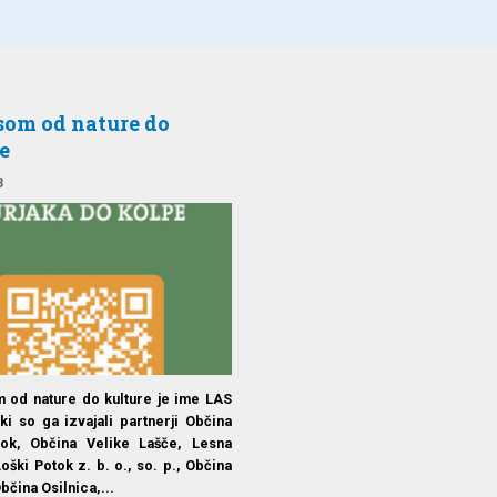
som od nature do
e
3
 od nature do kulture je ime LAS
 ki so ga izvajali partnerji Občina
tok, Občina Velike Lašče, Lesna
oški Potok z. b. o., so. p., Občina
bčina Osilnica,...