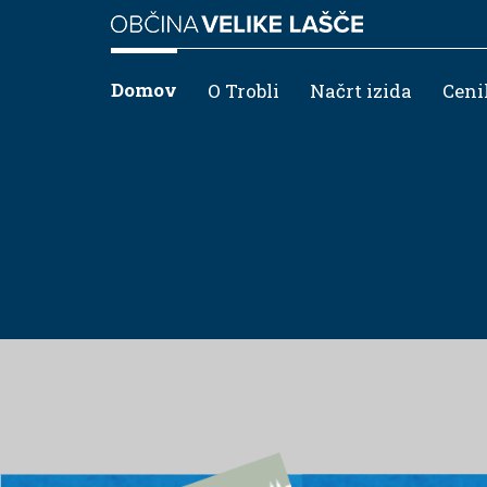
Domov
O Trobli
Načrt izida
Ceni