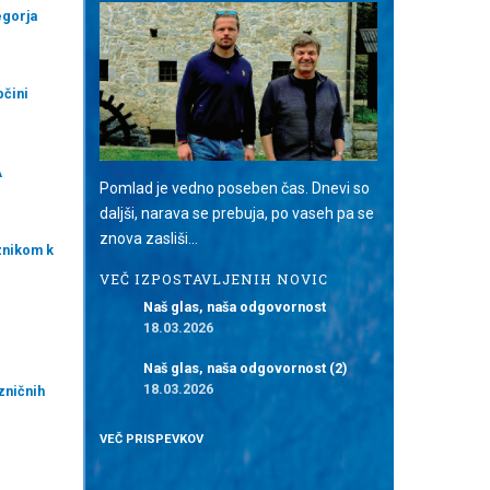
egorja
bčini
A
Pomlad je vedno poseben čas. Dnevi so
daljši, narava se prebuja, po vaseh pa se
znova zasliši...
znikom k
VEČ IZPOSTAVLJENIH NOVIC
Naš glas, naša odgovornost
18.03.2026
Naš glas, naša odgovornost (2)
18.03.2026
zničnih
VEČ PRISPEVKOV