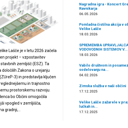
Nagradna igra - Koncert Gr
Ravnikarja
06.05.2026
Pomladna čistilna akcija v o
Velike Lašče
18.03.2026
SPREMEMBA UPRAVLJALC
VODOVODNIH SISTEMOV V...
like Lašče je v letu 2026 začela
18.03.2026
 projekt – vzpostavitev
stavbnih zemljišč (ESZ). Ta
Vabilo društvom in posame
sodelovanju na...
a določilih Zakona o urejanju
04.02.2026
(ZUreP-3) in predstavlja ključen
preglednejšemu in trajnostno
Zimska služba v naši občini
emu prostorskemu razvoju.
17.12.2025
denca bo Občini omogočila
Velike Lašče zažarele v pra
ši vpogled v zemljišča,
lučkah in...
 gradnji,...
17.12.2025