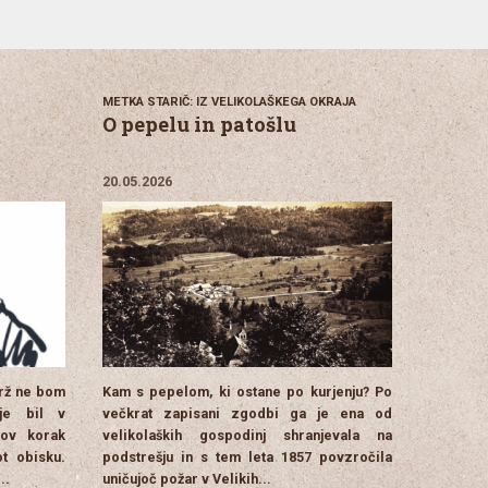
METKA STARIČ: IZ VELIKOLAŠKEGA OKRAJA
O pepelu in patošlu
20.05.2026
brž ne bom
Kam s pepelom, ki ostane po kurjenju? Po
je bil v
večkrat zapisani zgodbi ga je ena od
nov korak
velikolaških gospodinj shranjevala na
ot obisku.
podstrešju in s tem leta 1857 povzročila
..
uničujoč požar v Velikih...