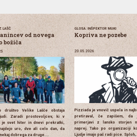
Z LAŠČ
GLOSA: INŠPEKTOR MUKI
lanincev od novega
Kopriva ne pozebe
o božiča
20.05.2026
25
Pizziada je vnovič uspela in naj
ko društvo Velike Lašče obstaja
pretiraval, če zapišem, da 
judi. Zaradi prostovoljcev, ki v
primerjavi z lansko storjen 
 je svet hiter in dnevi prekratki,
naprej. Tako po organizaciji k
ajdejo uro, dve ali celo dan, da
Ljudje imajo pač radi pice. Sploh,.
 nekaj dobrega za druge....