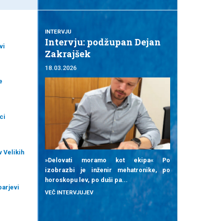
INTERVJU
Intervju: podžupan Dejan
vi
Zakrajšek
18.03.2026
e
ci
v Velikih
»Delovati moramo kot ekipa« Po
izobrazbi je inženir mehatronike, po
horoskopu lev, po duši pa...
barjevi
VEČ INTERVJUJEV