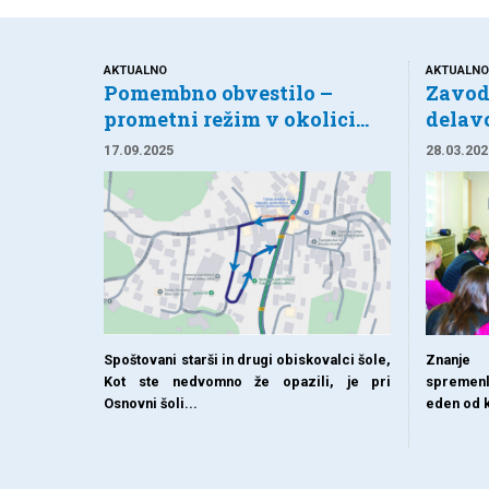
AKTUALNO
AKTUALN
Pomembno obvestilo –
Zavod
prometni režim v okolici...
delavc
17.09.2025
28.03.202
Spoštovani starši in drugi obiskovalci šole,
Znanje
Kot ste nedvomno že opazili, je pri
spremen
Osnovni šoli...
eden od k