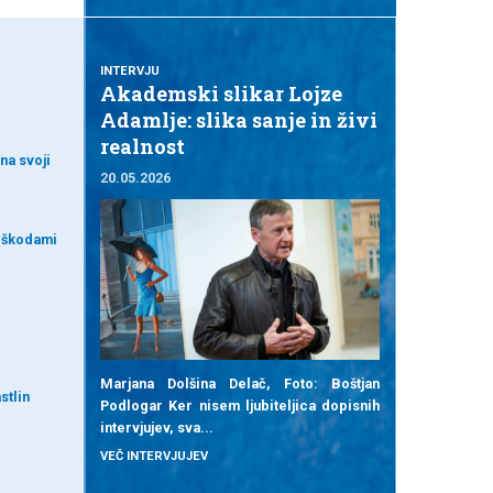
INTERVJU
Akademski slikar Lojze
Adamlje: slika sanje in živi
realnost
na svoji
20.05.2026
 škodami
Marjana Dolšina Delač, Foto: Boštjan
stlin
Podlogar Ker nisem ljubiteljica dopisnih
intervjujev, sva...
VEČ INTERVJUJEV