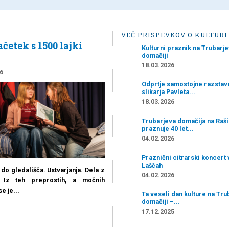
VEČ PRISPEVKOV O KULTURI
četek s 1500 lajki
Kulturni praznik na Trubarje
domačiji
18.03.2026
6
Odprtje samostojne razstav
slikarja Pavleta...
18.03.2026
Trubarjeva domačija na Raši
praznuje 40 let...
04.02.2026
Praznični citrarski koncert 
Laščah
do gledališča. Ustvarjanja. Dela z
04.02.2026
. Iz teh preprostih, a močnih
e je...
Ta veseli dan kulture na Tru
domačiji –...
17.12.2025