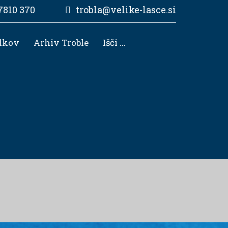
7810 370
trobla@velike-lasce.si
dkov
Arhiv Troble
Išči ...