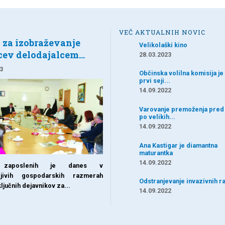
VEČ AKTUALNIH NOVIC
O
 za izobraževanje
Velikolaški kino
ev delodajalcem...
28.03.2023
3
Občinska volilna komisija je 
prvi seji...
14.09.2022
Varovanje premoženja pred
po velikih...
14.09.2022
Ana Kastigar je diamantna
maturantka
14.09.2022
 zaposlenih je danes v
ljivih gospodarskih razmerah
Odstranjevanje invazivnih ra
ljučnih dejavnikov za...
14.09.2022