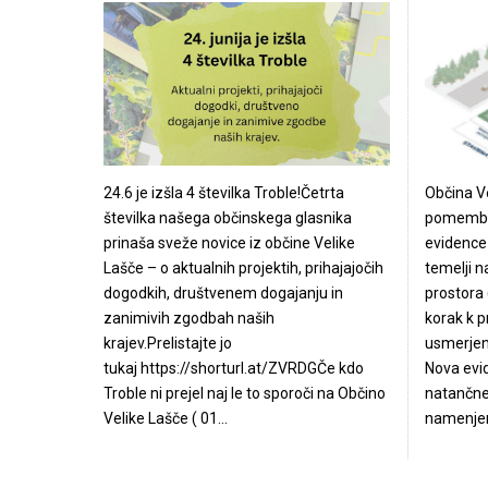
24.6 je izšla 4 številka Troble!Četrta
Občina Ve
številka našega občinskega glasnika
pomemben
prinaša sveže novice iz občine Velike
evidence 
Lašče – o aktualnih projektih, prihajajočih
temelji n
dogodkih, društvenem dogajanju in
prostora 
zanimivih zgodbah naših
korak k 
krajev.Prelistajte jo
usmerjen
tukaj https://shorturl.at/ZVRDGČe kdo
Nova evi
Troble ni prejel naj le to sporoči na Občino
natančnej
Velike Lašče ( 01...
namenjena