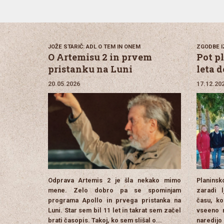
JOŽE STARIČ: ADL O TEM IN ONEM
ZGODBE I
O Artemisu 2 in prvem
Pot p
pristanku na Luni
leta d
20.05.2026
17.12.20
Odprava Artemis 2 je šla nekako mimo
Planins
mene. Zelo dobro pa se spominjam
zaradi l
programa Apollo in prvega pristanka na
času, ko
Luni. Star sem bil 11 let in takrat sem začel
vseeno n
brati časopis. Takoj, ko sem slišal o...
naredijo