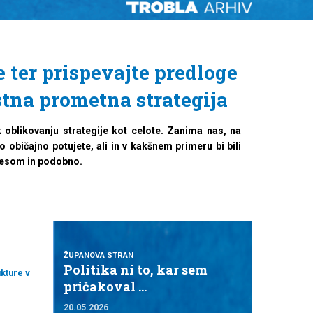
e ter prispevajte predloge
stna prometna strategija
oblikovanju strategije kot celote. Zanima nas, na
 običajno potujete, ali in v kakšnem primeru bi bili
olesom in podobno.
ŽUPANOVA STRAN
Politika ni to, kar sem
kture v
pričakoval …
20.05.2026