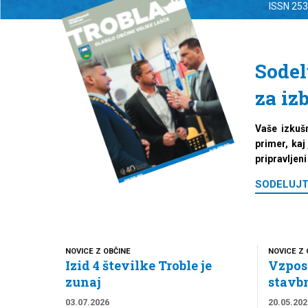
ISSN 2
Sodel
za iz
Vaše izkuš
primer, kaj
pripravljen
SODELUJT
NOVICE Z OBČINE
NOVICE Z 
Izid 4 številke Troble je
Vzpos
zunaj
stavbn
03.07.2026
20.05.202