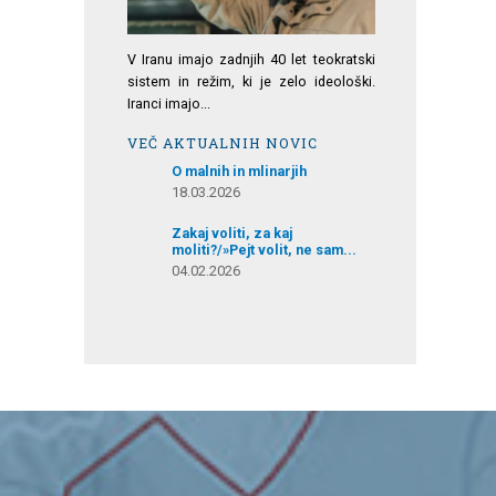
V Iranu imajo zadnjih 40 let teokratski
sistem in režim, ki je zelo ideološki.
Iranci imajo...
VEČ AKTUALNIH NOVIC
O malnih in mlinarjih
18.03.2026
Zakaj voliti, za kaj
moliti?/»Pejt volit, ne sam...
04.02.2026