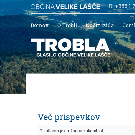
+386 1 
Domov
O Trobli
Načrt izida
Ceni
Več prispevkov
Inflacija je družbena zakonitost