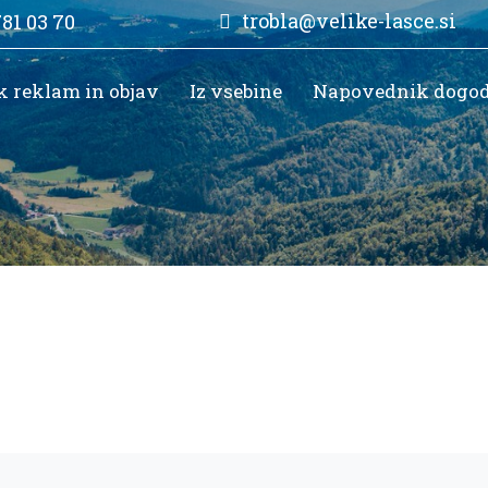
trobla@velike-lasce.si
781 03 70
k reklam in objav
Iz vsebine
Napovednik dogo