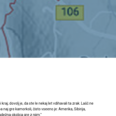
 kraj; dovolj je, da ste le nekaj let vdihavali ta zrak. Lašč ne
a naj gre kamorkoli, čisto vseeno je: Amerika, Sibirija,
udežna okolica gre z njim."