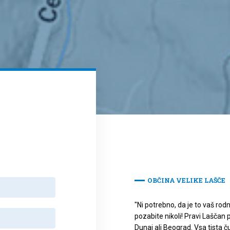
 nas
OBČINA VELIKE LAŠČE
"Ni potrebno, da je to vaš rodni
pozabite nikoli! Pravi Laščan p
Dunaj ali Beograd. Vsa tista č