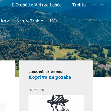
Obiščite Velike Lašče
Trobla
dkov
Arhiv Troble
Išči ...
GLOSA: INŠPEKTOR MUKI
Kopriva ne pozebe
20.05.2026