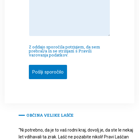
Z oddajo sporočila potrjujem, da sem
prebral/a in se strinjam s Pravili
varovanja podatkov.
Pošlji sporočilo
OBČINA VELIKE LAŠČE
"Ni potrebno, da je to vaš rodni kraj; dovolj je, da ste le nekaj
let vdihavali ta zrak. Lašč ne pozabite nikoli! Pravi Laščan