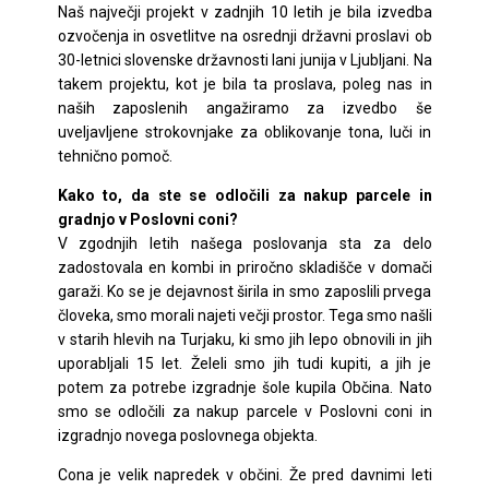
Naš največji projekt v zadnjih 10 letih je bila izvedba
ozvočenja in osvetlitve na osrednji državni proslavi ob
30-letnici slovenske državnosti lani junija v Ljubljani. Na
takem projektu, kot je bila ta proslava, poleg nas in
naših zaposlenih angažiramo za izvedbo še
uveljavljene strokovnjake za oblikovanje tona, luči in
tehnično pomoč.
Kako to, da ste se odločili za nakup parcele in
gradnjo v Poslovni coni?
V zgodnjih letih našega poslovanja sta za delo
zadostovala en kombi in priročno skladišče v domači
garaži. Ko se je dejavnost širila in smo zaposlili prvega
človeka, smo morali najeti večji prostor. Tega smo našli
v starih hlevih na Turjaku, ki smo jih lepo obnovili in jih
uporabljali 15 let. Želeli smo jih tudi kupiti, a jih je
potem za potrebe izgradnje šole kupila Občina. Nato
smo se odločili za nakup parcele v Poslovni coni in
izgradnjo novega poslovnega objekta.
Cona je velik napredek v občini. Že pred davnimi leti