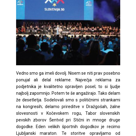
Vedno smo ga imeli dovolj. Nisem se niti prav posebno
ponujal ali delal reklame. Največja reklama za
podjetnika je kvalitetno opravljen posel; to si ljudje
najbolj zapomnijo. Potem te še angažirajo. Tako delam
že desetletja. Sodelovali smo s političnimi strankami
na kongresih; delamo prireditve v Dražgošah, žalne
slovesnosti v Kočevskem rogu, Tabor slovenskih
pevskih zborov Šentvid pri Stični in mnoge druge
dogodke. Eden velikih športnih dogodkov je recimo
Ljubljanski maraton. Te storitve opravljamo od