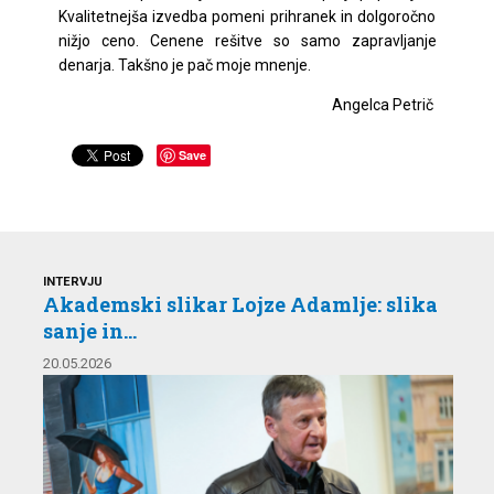
Kvalitetnejša izvedba pomeni prihranek in dolgoročno
nižjo ceno. Cenene rešitve so samo zapravljanje
denarja. Takšno je pač moje mnenje.
Angelca Petrič
Save
INTERVJU
Akademski slikar Lojze Adamlje: slika
sanje in...
20.05.2026