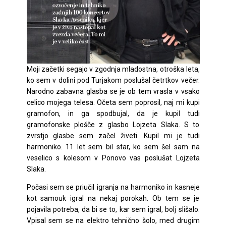
Moji začetki segajo v zgodnja mladostna, otroška leta,
ko sem v dolini pod Turjakom poslušal četrtkov večer.
Narodno zabavna glasba se je ob tem vrasla v vsako
celico mojega telesa. Očeta sem poprosil, naj mi kupi
gramofon, in ga spodbujal, da je kupil tudi
gramofonske plošče z glasbo Lojzeta Slaka. S to
zvrstjo glasbe sem začel živeti. Kupil mi je tudi
harmoniko. 11 let sem bil star, ko sem šel sam na
veselico s kolesom v Ponovo vas poslušat Lojzeta
Slaka.
Počasi sem se priučil igranja na harmoniko in kasneje
kot samouk igral na nekaj porokah. Ob tem se je
pojavila potreba, da bi se to, kar sem igral, bolj slišalo.
Vpisal sem se na elektro tehnično šolo, med drugim