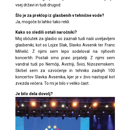
vsej državi in tudi drugod.
Šlo je za preklop iz glasbenih v tehnične vode?
Ja, mogoče bi lahko tako rekli.
Kako so sledili ostali naročniki?
Moj občutek za glasbo so zaznali tudi naši uveljavljeni
glasbeniki, kot so Lojze Slak, Slavko Avsenik ter Franc
Mihelič. Z njimi sem lepo sodeloval na njihovih
koncertih. Postali smo pravi prijatelji. Z njimi sem
vandral tudi po Nemčiji, Avstriji, Švici, Nizozemskem.
Skrbel sem za ozvočenje in tehniko zadnjih 100
koncertov Slavka Avsenika, kjer je v živo nastopal kot
zvezda večera. To mi je bilo v veliko čast.
Je bilo dela dovolj?