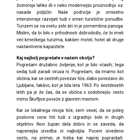
živinoreje lahko šli v neko modernejšo proizvodnjo oz.
nasade poljščin. Naše področje je smiselno
intenzivneje razvijati tudi v smeri turistične ponudbe.
Turizem se na svetu zelo širi in je pomembna panoga.
Mislim, da bi bilo v prihodnosti dobrodošlo, če bi imeli
več kmečkega turizma, kakšen motel, hotel ali druge
nastanitvene kapacitete.
Kaj najbolj pogrešate v našem okolju?
Pogrešam družabno življenje, kot je bilo včasih; tega
sedaj tudi zaradi virusa ni. Pogrešam, da imamo kot
občina, kar se cestnih povezav tiče, slabo povezavo do
Ljubljane, takšno, kot je bila leta 1963. Po šestdesetih
letih pa je že čas, da se občina s sodobnejšo cesto
mimo Škofljice poveže z glavnim mestom.
Kar se lokalnega nivoja tiče, sem vesel, da se poleg
poslovne cone hiti tudi z izgradnjo šole in drugih
objektov. Novi župan dela dobro in se zaveda, da
najcenejša izvedba ni najboljša. Poceni izvedeno
cesto, na primer, je treba kar naprej popravljati.