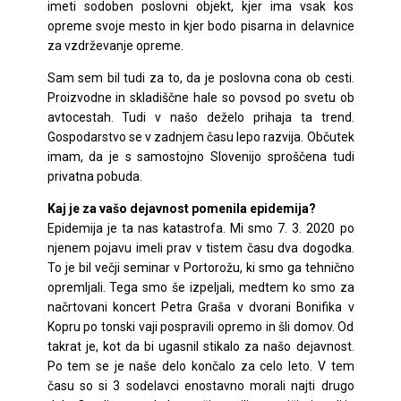
imeti sodoben poslovni objekt, kjer ima vsak kos
opreme svoje mesto in kjer bodo pisarna in delavnice
za vzdrževanje opreme.
Sam sem bil tudi za to, da je poslovna cona ob cesti.
Proizvodne in skladiščne hale so povsod po svetu ob
avtocestah. Tudi v našo deželo prihaja ta trend.
Gospodarstvo se v zadnjem času lepo razvija. Občutek
imam, da je s samostojno Slovenijo sproščena tudi
privatna pobuda.
Kaj je za vašo dejavnost pomenila epidemija?
Epidemija je ta nas katastrofa. Mi smo 7. 3. 2020 po
njenem pojavu imeli prav v tistem času dva dogodka.
To je bil večji seminar v Portorožu, ki smo ga tehnično
opremljali. Tega smo še izpeljali, medtem ko smo za
načrtovani koncert Petra Graša v dvorani Bonifika v
Kopru po tonski vaji pospravili opremo in šli domov. Od
takrat je, kot da bi ugasnil stikalo za našo dejavnost.
Po tem se je naše delo končalo za celo leto. V tem
času so si 3 sodelavci enostavno morali najti drugo