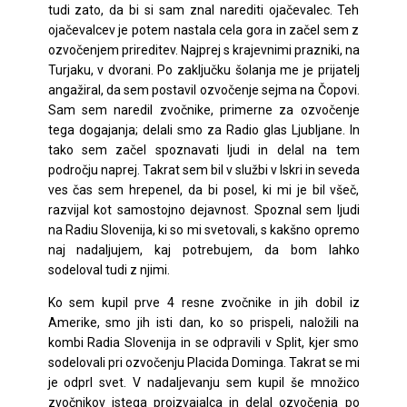
tudi zato, da bi si sam znal narediti ojačevalec. Teh
ojačevalcev je potem nastala cela gora in začel sem z
ozvočenjem prireditev. Najprej s krajevnimi prazniki, na
Turjaku, v dvorani. Po zaključku šolanja me je prijatelj
angažiral, da sem postavil ozvočenje sejma na Čopovi.
Sam sem naredil zvočnike, primerne za ozvočenje
tega dogajanja; delali smo za Radio glas Ljubljane. In
tako sem začel spoznavati ljudi in delal na tem
področju naprej. Takrat sem bil v službi v Iskri in seveda
ves čas sem hrepenel, da bi posel, ki mi je bil všeč,
razvijal kot samostojno dejavnost. Spoznal sem ljudi
na Radiu Slovenija, ki so mi svetovali, s kakšno opremo
naj nadaljujem, kaj potrebujem, da bom lahko
sodeloval tudi z njimi.
Ko sem kupil prve 4 resne zvočnike in jih dobil iz
Amerike, smo jih isti dan, ko so prispeli, naložili na
kombi Radia Slovenija in se odpravili v Split, kjer smo
sodelovali pri ozvočenju Placida Dominga. Takrat se mi
je odprl svet. V nadaljevanju sem kupil še množico
zvočnikov istega proizvajalca in delal ozvočenja po