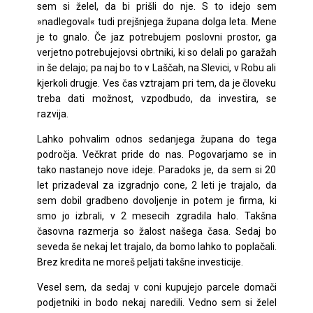
sem si želel, da bi prišli do nje. S to idejo sem
»nadlegoval« tudi prejšnjega župana dolga leta. Mene
je to gnalo. Če jaz potrebujem poslovni prostor, ga
verjetno potrebujejovsi obrtniki, ki so delali po garažah
in še delajo; pa naj bo to v Laščah, na Slevici, v Robu ali
kjerkoli drugje. Ves čas vztrajam pri tem, da je človeku
treba dati možnost, vzpodbudo, da investira, se
razvija.
Lahko pohvalim odnos sedanjega župana do tega
področja. Večkrat pride do nas. Pogovarjamo se in
tako nastanejo nove ideje. Paradoks je, da sem si 20
let prizadeval za izgradnjo cone, 2 leti je trajalo, da
sem dobil gradbeno dovoljenje in potem je firma, ki
smo jo izbrali, v 2 mesecih zgradila halo. Takšna
časovna razmerja so žalost našega časa. Sedaj bo
seveda še nekaj let trajalo, da bomo lahko to poplačali.
Brez kredita ne moreš peljati takšne investicije.
Vesel sem, da sedaj v coni kupujejo parcele domači
podjetniki in bodo nekaj naredili. Vedno sem si želel