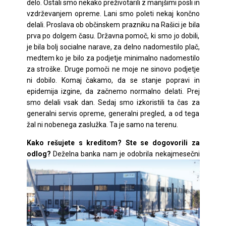
delo. Ostali smo nekako preživotarili z manjšimi posli in
vzdrževanjem opreme. Lani smo poleti nekaj končno
delali. Proslava ob občinskem prazniku na Rašici je bila
prva po dolgem času. Državna pomoč, ki smo jo dobili,
je bila bolj socialne narave, za delno nadomestilo plač,
medtem ko je bilo za podjetje minimalno nadomestilo
za stroške. Druge pomoči ne moje ne sinovo podjetje
ni dobilo. Komaj čakamo, da se stanje popravi in
epidemija izgine, da začnemo normalno delati. Prej
smo delali vsak dan. Sedaj smo izkoristili ta čas za
generalni servis opreme, generalni pregled, a od tega
žal ni nobenega zaslužka. Ta je samo na terenu.
Kako rešujete s kreditom? Ste se dogovorili za
odlog?
Deželna banka nam je odobrila nekajmesečni