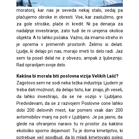
moratorij, kar nas je seveda nekaj stalo, sedaj pa
plačujemo obroke in obresti. Vse, kar zaslužimo, gre
za gole stroške, plače in kredit. Ni pa denarja za
nadaljnje investiranje, zato tudi še ni urejena okolica
objekta. A to lahko počaka. Važno, da imamo streho in
je oprema v primernih prostorih. Želimo si delati.
Ljudje, ki delajo pri nas, morajo imeti to delo radi. Jaz
sem ta posel delal ne z obvezo, ampak z ljubeznijo.
Rad opravljam svoje delo.
Kakšna bi morala biti poslovna vizija Velikih Lašč?
Zagotovo sem ne sodi neka težka industrija. Ljudem je
treba dati možnost, da delajo tisto, kar znajo, jih veseli,
da lahko investirajo, da se ne vozijo v Ljubljano.
Predvidevam, da se z razvojem Poslovne cone lahko
dobi 200 delovnih mest, kar pomeni vsak dan 200
avtomobilov manj na poti v Ljubljano. Je pa jasno, da
glede na ohranjeno naravo tu ni prostor za kakšno
ekološko sporno dejavnost. Tu je doma kmetijstvo, ki
potrebuje več spodbud, da bi mladi kmetovalci poleg