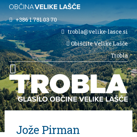
+386 1 781 03 70
trobla@velike-lasce.si
Obiščite Velike Lašče
Trobla
Jože Pirman