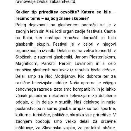
ravnovesje zvoka, zakasnitve itd.
Kakšen tip prireditev ozvočite? Katere so bile –
recimo temu – najbolj znane skupine?
Poleg dejavnosti na glasbenem področju se je v
zadnjih letih sin Aleš lotil organizacije festivala Castle
na Kolpi, kjer nastopa množica domačih in tujih
glasbenih skupin. Festival je v celoti v njegovi
organizaciji in izvedbi. Delali smo na veliko koncertih v
Stožicah, z raznimi glasbeniki, Janom Plestenjakom,
Magnificom, Pankrti, Perom Lovšinom in s celo
množico glasbenih sestavov iz republik bivše države.
Delali smo za Noč Modrijanov, Klic dobrote ter za
različne televizijske oddaje. Naša oprema je višjega
cenovnega razreda, zato smo kompatibilni in jo lahko
včasih posodimo nekaterim televizijam za določene
oddaje, ki jih delajo v studiih. Naš delokrog in naše
poslanstvo pa ni samo glasba, ampak so tudi športne,
kulturne, turistične, politične, skratka vse prireditve. V
zadnjem obdobju smo veliko delali za državne
inštitucije, za Slovensko vojsko, za protokol, občine.