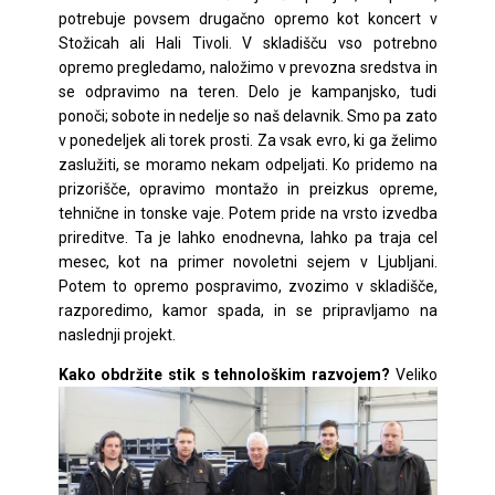
potrebuje povsem drugačno opremo kot koncert v
Stožicah ali Hali Tivoli. V skladišču vso potrebno
opremo pregledamo, naložimo v prevozna sredstva in
se odpravimo na teren. Delo je kampanjsko, tudi
ponoči; sobote in nedelje so naš delavnik. Smo pa zato
v ponedeljek ali torek prosti. Za vsak evro, ki ga želimo
zaslužiti, se moramo nekam odpeljati. Ko pridemo na
prizorišče, opravimo montažo in preizkus opreme,
tehnične in tonske vaje. Potem pride na vrsto izvedba
prireditve. Ta je lahko enodnevna, lahko pa traja cel
mesec, kot na primer novoletni sejem v Ljubljani.
Potem to opremo pospravimo, zvozimo v skladišče,
razporedimo, kamor spada, in se pripravljamo na
naslednji projekt.
Kako obdržite stik s tehnološkim razvojem?
Veliko