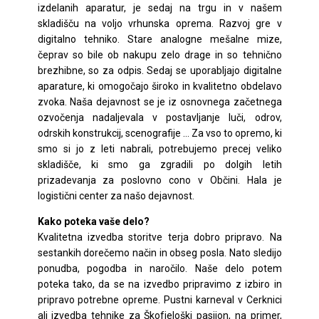
izdelanih aparatur, je sedaj na trgu in v našem
skladišču na voljo vrhunska oprema. Razvoj gre v
digitalno tehniko. Stare analogne mešalne mize,
čeprav so bile ob nakupu zelo drage in so tehnično
brezhibne, so za odpis. Sedaj se uporabljajo digitalne
aparature, ki omogočajo široko in kvalitetno obdelavo
zvoka. Naša dejavnost se je iz osnovnega začetnega
ozvočenja nadaljevala v postavljanje luči, odrov,
odrskih konstrukcij, scenografije … Za vso to opremo, ki
smo si jo z leti nabrali, potrebujemo precej veliko
skladišče, ki smo ga zgradili po dolgih letih
prizadevanja za poslovno cono v Občini. Hala je
logistični center za našo dejavnost.
Kako poteka vaše delo?
Kvalitetna izvedba storitve terja dobro pripravo. Na
sestankih dorečemo način in obseg posla. Nato sledijo
ponudba, pogodba in naročilo. Naše delo potem
poteka tako, da se na izvedbo pripravimo z izbiro in
pripravo potrebne opreme. Pustni karneval v Cerknici
ali izvedba tehnike za Škofjeloški pasijon, na primer,