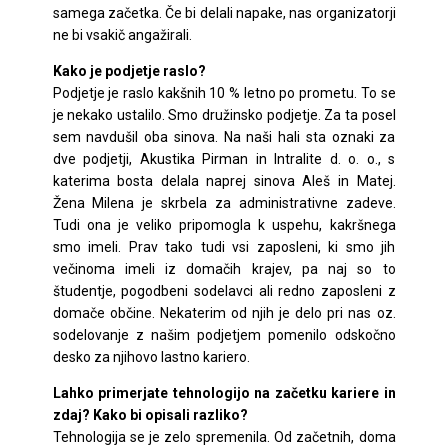
samega začetka. Če bi delali napake, nas organizatorji
ne bi vsakič angažirali.
Kako je podjetje raslo?
Podjetje je raslo kakšnih 10 % letno po prometu. To se
je nekako ustalilo. Smo družinsko podjetje. Za ta posel
sem navdušil oba sinova. Na naši hali sta oznaki za
dve podjetji, Akustika Pirman in Intralite d. o. o., s
katerima bosta delala naprej sinova Aleš in Matej.
Žena Milena je skrbela za administrativne zadeve.
Tudi ona je veliko pripomogla k uspehu, kakršnega
smo imeli. Prav tako tudi vsi zaposleni, ki smo jih
večinoma imeli iz domačih krajev, pa naj so to
študentje, pogodbeni sodelavci ali redno zaposleni z
domače občine. Nekaterim od njih je delo pri nas oz.
sodelovanje z našim podjetjem pomenilo odskočno
desko za njihovo lastno kariero.
Lahko primerjate tehnologijo na začetku kariere in
zdaj? Kako bi opisali razliko?
Tehnologija se je zelo spremenila. Od začetnih, doma