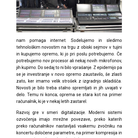
nam pomaga internet. Sodelujemo in sledimo
tehnološkim novostim na trgu z obiski sejmov v tujini
in kupujemo opremo, ki jo pri poslu potrebujemo. Če
potrebujemo nov procesor ali nekaj novih mikrofonov,
jih kupimo. Do sedaj to ni bilo vprašanje. Z epidemijo pa
se je investiranje v novo opremo zaustavilo, še zlasti
zato, ker imamo velik strošek z izgradnjo skladišča.
Novosti je bilo treba stalno spremljati in jih uvajati v
delo. Temu ni konca; oprema se stara kot na primer
računalnik, ki je v nekaj letih zastarel.
Razvoj gre v smeri digitalizacije. Moderni sistemi
ozvočenja imajo mrežne povezave, preko katerih
preko računalnikov nastavljaš vsakemu zvočniku na
koncertu določene parametre, na primer kompresija in