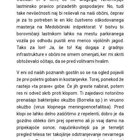
lastninsko pravico prizadetih gospodarjev. No, tudi
take nevšečnosti naj bi reševali na naši občini, čeprav
je za to potreben le en klic čustveno oškodovanega
masterja na Medobčinski inšpektorat. V bistvu bi
borovničarji lastnikom lahko na mestu parkiranega
vozila po odhodu pustili eno merico vijoličnih jagod.
Tako za lon! Ja, še to! Kaj dogaja z gradnjo
infrastrukture v občini ne smem omenjati, ker mi skriti
obtoževalci očitajo, da se pred volitvami hvalim.
V eni od naših poznanih gostiln so se na ogled pojavili
že prvi poletni gobani in kostanjevke. Torej, ponekod že
rastejo »ta prave« gobe. Če jih greste nabirat, potem
res ni odveč skrb proti klopom. Ti zajedavci notorično
prenašajo bakterijsko okužbo (Borrelia sp.) in virusno
okužbo (virus klopnega meningoencefalitisa). Pred
klopi se lahko delno zaščitimo z repelenti; dobro je da
gozdno obleko čim prej operemo ali jo vsaj damo na
pripekajoče sonce; najučinkovitejši pa je temeljit
pregled telesa ter takojšnje odstranjevanje nevarnega