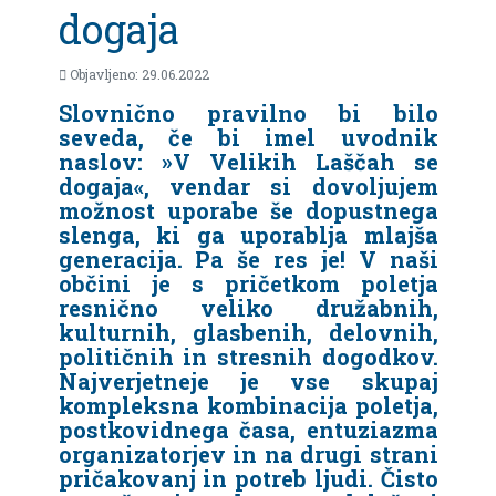
dogaja
Objavljeno: 29.06.2022
Slovnično pravilno bi bilo
seveda, če bi imel uvodnik
naslov: »V Velikih Laščah se
dogaja«, vendar si dovoljujem
možnost uporabe še dopustnega
slenga, ki ga uporablja mlajša
generacija. Pa še res je! V naši
občini je s pričetkom poletja
resnično veliko družabnih,
kulturnih, glasbenih, delovnih,
političnih in stresnih dogodkov.
Najverjetneje je vse skupaj
kompleksna kombinacija poletja,
postkovidnega časa, entuziazma
organizatorjev in na drugi strani
pričakovanj in potreb ljudi. Čisto