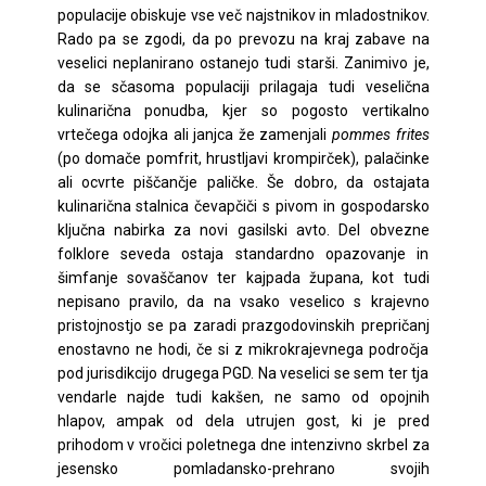
populacije obiskuje vse več najstnikov in mladostnikov.
Rado pa se zgodi, da po prevozu na kraj zabave na
veselici neplanirano ostanejo tudi starši. Zanimivo je,
da se sčasoma populaciji prilagaja tudi veselična
kulinarična ponudba, kjer so pogosto vertikalno
vrtečega odojka ali janjca že zamenjali
pommes frites
(po domače pomfrit, hrustljavi krompirček), palačinke
ali ocvrte piščančje paličke. Še dobro, da ostajata
kulinarična stalnica čevapčiči s pivom in gospodarsko
ključna nabirka za novi gasilski avto. Del obvezne
folklore seveda ostaja standardno opazovanje in
šimfanje sovaščanov ter kajpada župana, kot tudi
nepisano pravilo, da na vsako veselico s krajevno
pristojnostjo se pa zaradi prazgodovinskih prepričanj
enostavno ne hodi, če si z mikrokrajevnega področja
pod jurisdikcijo drugega PGD. Na veselici se sem ter tja
vendarle najde tudi kakšen, ne samo od opojnih
hlapov, ampak od dela utrujen gost, ki je pred
prihodom v vročici poletnega dne intenzivno skrbel za
jesensko pomladansko-prehrano svojih