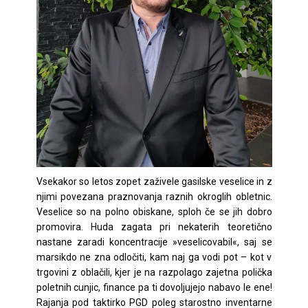
Vsekakor so letos zopet zaživele gasilske veselice in z
njimi povezana praznovanja raznih okroglih obletnic.
Veselice so na polno obiskane, sploh če se jih dobro
promovira. Huda zagata pri nekaterih teoretično
nastane zaradi koncentracije »veselicovabil«, saj se
marsikdo ne zna odločiti, kam naj ga vodi pot – kot v
trgovini z oblačili, kjer je na razpolago zajetna polička
poletnih cunjic, finance pa ti dovoljujejo nabavo le ene!
Rajanja pod taktirko PGD poleg starostno inventarne