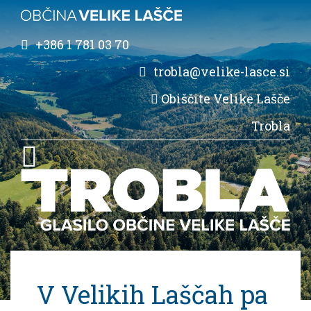
+386 1 781 03 70
trobla@velike-lasce.si
Obiščite Velike Lašče
Trobla
V Velikih Laščah pa