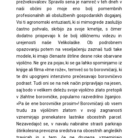
prežvekovalcev. Spravilo sena je namreč v teh dneh v
naši občini po moje eno bolj pomembnih
profesionalnih ali obslužbenih gospodarskih dogajanj.
Vsi ti agronomski entuziasti, ki si mimogrede zaslužijo
častno pohvalo, skrbijo za svoje kmetije, s čimer
dodatno prispevajo k še bolj idiličnemu videzu in
urejenosti naše Velikolaške. Ob podrobnem
opazovanju potem na veseljačenju zaznaš tudi take
modele, ki imajo členaste štrline desne roke obarvane
vijolično. Ne gre za pojav, ki se ga lahko spominjamo iz
knjige ali filma »Ime rože«, temveč so to borovničarji, ki
te dni upognjeni intenzivno prečesavajo borovničevo
podrast. Tudi oni se na nek način pripravljajo na jesen,
saj bodo v velikem deležu svoje vijolično zlato pretopili
v žlahtne borovničke, popularno razvedrilno žganjico.
»Pa še ene borovničke prosim«! Borovničarji ob vsem
trudu za vijoličnim zlatom v svoji zagnanosti
vznemirjajo prenekatere lastnike obcestnih parcel.
Nezavedajoč se, v navalu nabiralne strasti parkirajo
štirikolesna prevozna sredstva na obcestnih angleških
travicah in s tem, če ne drugega, vznemirjajo