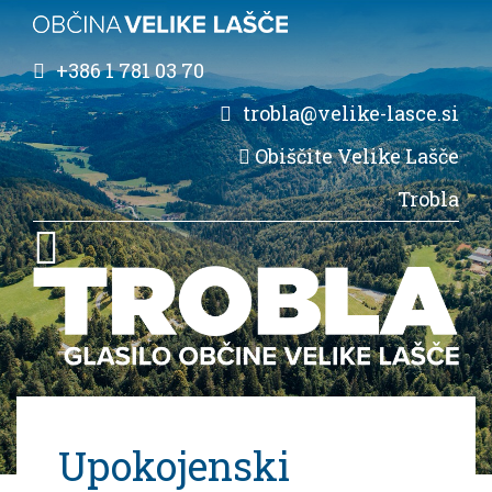
+386 1 781 03 70
trobla@velike-lasce.si
Obiščite Velike Lašče
Trobla
Upokojenski