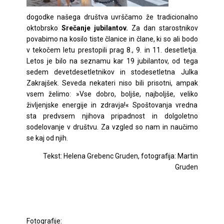
dogodke našega društva uvrščamo že tradicionalno
oktobrsko
Srečanje jubilantov.
Za dan starostnikov
povabimo na kosilo tiste članice in člane, ki so ali bodo
v tekočem letu prestopili prag 8., 9. in 11. desetletja.
Letos je bilo na seznamu kar 19 jubilantov, od tega
sedem devetdesetletnikov in stodesetletna Julka
Zakrajšek. Seveda nekateri niso bili prisotni, ampak
vsem želimo: »Vse dobro, boljše, najboljše, veliko
življenjske energije in zdravja!« Spoštovanja vredna
sta predvsem njihova pripadnost in dolgoletno
sodelovanje v društvu. Za vzgled so nam in naučimo
se kaj od njih.
Tekst: Helena Grebenc Gruden, fotografija: Martin
Gruden
Fotografije: