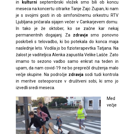
in
kulturni
septembrski vložek smo bili ob koncu
meseca na koncertu citrarke Tanje Zajc Zupan, ki nam
je s svojimi gosti in ob simfoničnemu orkestru RTV
Ljubljana pričarala sijajen večer v Cankarjevem domu.
In tako je že oktober, ko se začne kar nekaj
permanentnih dogajanj. Za
zdravje
smo ponovno
poskrbeli s telovadbo, ki bo potekala do konca maja
naslednje leto. Vodila jo bo fizioterapevtka Tatjana. Na
žalost je vaditeljica Alenka zapustila Velike Lašče. Zato
imamo to sezono vadbo samo enkrat na teden in
upam, da nam covid-19 ne bo preprečil druženja malo
večje skupine. Na področje
zdravja
sodi tudi kontrola
in meritve osteoporoze v društveni sobi, ki smo jo
izvedli sredi meseca.
Med
večje