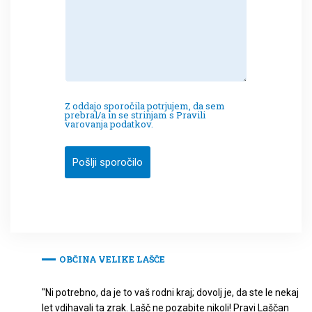
Z oddajo sporočila potrjujem, da sem
prebral/a in se strinjam s Pravili
varovanja podatkov.
Pošlji sporočilo
OBČINA VELIKE LAŠČE
"Ni potrebno, da je to vaš rodni kraj; dovolj je, da ste le nekaj
let vdihavali ta zrak. Lašč ne pozabite nikoli! Pravi Laščan