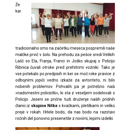
Že
kar
tradicionalno smo na začetku meseca pospremili naše
malčke prvič v šolo. Na prehodu za pešce sredi Velikih
Lašč so Ela, Franja, Franci in Joško skupaj s Policijo
Ribnica čuvali otroke pred prehitrimi vozniki. Tako je
vse potekalo po predpisih in ker se moč roke pravice z
odbojnimi jopiči vedno izkaže za avtoriteto, ni bilo
nobenih problemov. Pohvaliti pa je potrebno naši
»nadomestni policistki«, ki sta z veseljem sodelovali s
Policijo. Jeseni se prične tudi druženje naših pridnih
članic iz
skupine Nitke
s kvačkami, pletilkami in veliko
preje v rokah. Hitele bodo, da nas bodo na razstavi
ročnih del ponovno presenetile z novimi, lepimi izdelki.