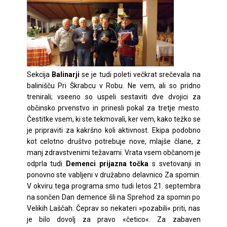
Sekcija
Balinarji
se je tudi poleti večkrat srečevala na
balinišču Pri Škrabcu v Robu. Ne vem, ali so pridno
trenirali; vseeno so uspeli sestaviti dve dvojici za
občinsko prvenstvo in prinesli pokal za tretje mesto.
Čestitke vsem, ki ste tekmovali, ker vem, kako težko se
je pripraviti za kakršno koli aktivnost. Ekipa podobno
kot celotno društvo potrebuje nove, mlajše člane, z
manj zdravstvenimi težavami. Vrata vsem občanom je
odprla tudi
Demenci
prijazna točka
s svetovanji in
ponovno ste vabljeni v družabno delavnico Za spomin.
V okviru tega programa smo tudi letos 21. septembra
na sončen Dan demence šli na Sprehod za spomin po
Velikih Laščah. Čeprav so nekateri »pozabili« priti, nas
je bilo dovolj za pravo «četico«. Za zabaven