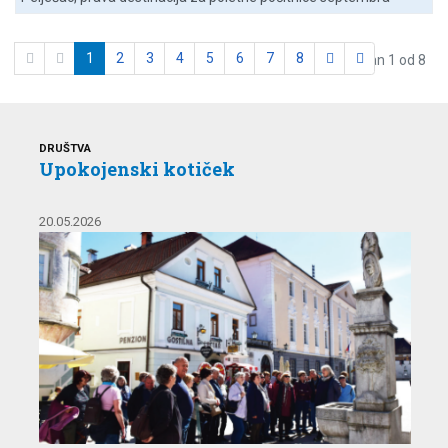
1
2
3
4
5
6
7
8
Stran 1 od 8
DRUŠTVA
Upokojenski kotiček
20.05.2026