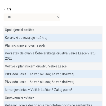
Filtri
Prikaži #
Upokojenski kotiček
Koraki, ki povezujejo naš kraj
Planinci smo znova na poti
Povzetek delovanja Čebelarskega društva Velike Lašče v letu
2025
Volitve v planinskem društvu Velike Lašče
Pizziada Lasis – še več okusov, še več doživetij
Pizziada Lasis – še več okusov, še več doživetij
Izmenjevalnica v Velikih Laščah? Zakaj pa ne!
Upokojenski kotiček
Pelješac, prava destinacija za poletne počitnice septembra