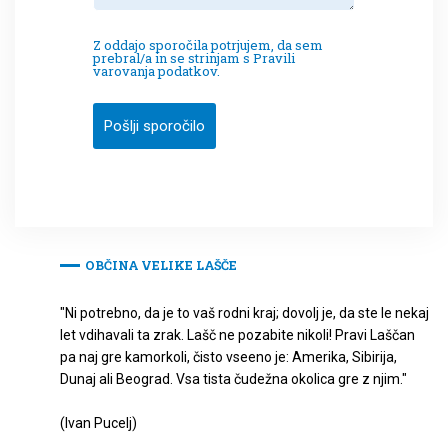
Z oddajo sporočila potrjujem, da sem
prebral/a in se strinjam s Pravili
varovanja podatkov.
Pošlji sporočilo
OBČINA VELIKE LAŠČE
"Ni potrebno, da je to vaš rodni kraj; dovolj je, da ste le nekaj
let vdihavali ta zrak. Lašč ne pozabite nikoli! Pravi Laščan
pa naj gre kamorkoli, čisto vseeno je: Amerika, Sibirija,
Dunaj ali Beograd. Vsa tista čudežna okolica gre z njim."
(Ivan Pucelj)