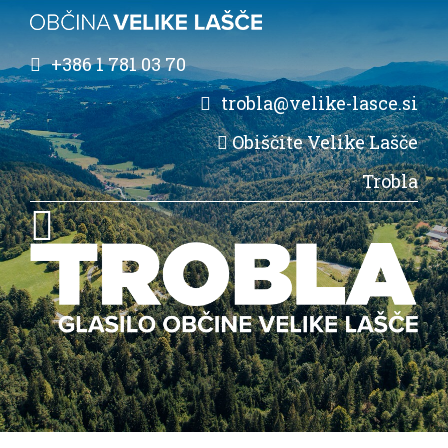
+386 1 781 03 70
trobla@velike-lasce.si
Obiščite Velike Lašče
Trobla