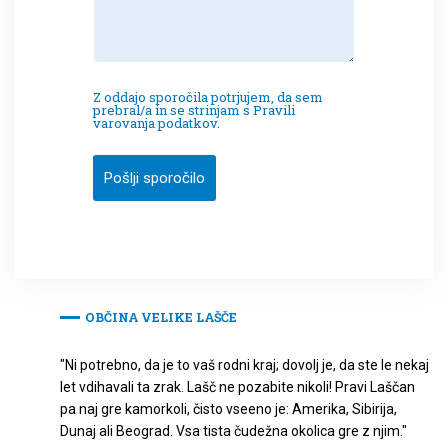
Z oddajo sporočila potrjujem, da sem
prebral/a in se strinjam s Pravili
varovanja podatkov.
Pošlji sporočilo
OBČINA VELIKE LAŠČE
"Ni potrebno, da je to vaš rodni kraj; dovolj je, da ste le nekaj
let vdihavali ta zrak. Lašč ne pozabite nikoli! Pravi Laščan
pa naj gre kamorkoli, čisto vseeno je: Amerika, Sibirija,
Dunaj ali Beograd. Vsa tista čudežna okolica gre z njim."