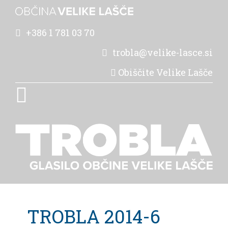
+386 1 781 03 70
trobla@velike-lasce.si
Obiščite Velike Lašče
TROBLA 2014-6