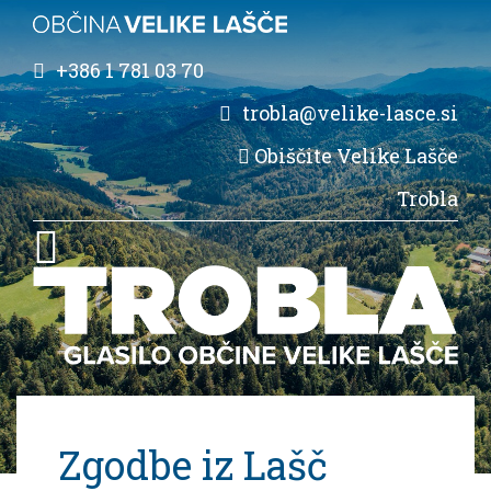
+386 1 781 03 70
trobla@velike-lasce.si
Obiščite Velike Lašče
Trobla
Zgodbe iz Lašč