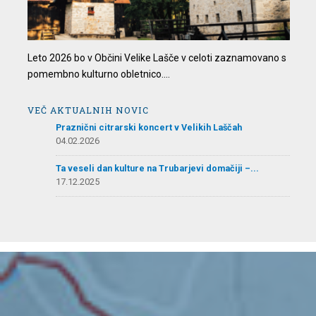
Leto 2026 bo v Občini Velike Lašče v celoti zaznamovano s
pomembno kulturno obletnico....
VEČ AKTUALNIH NOVIC
Praznični citrarski koncert v Velikih Laščah
04.02.2026
Ta veseli dan kulture na Trubarjevi domačiji –...
17.12.2025