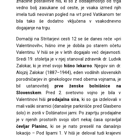
značilne postavitve hiš, ki so z oddaljenostjo od trga
vedno bolj zasukane od ceste, je vsaka izmed njih
imela tudi neoviran pogled na vrt pred Vatikanom ter
bila tako še dodatno vključena v vsakodnevno
dogajanje na trgu.
Domačiji na Stritarjevi cesti 12 se še danes reče »pri
Valentinovih«; hišno ime je dobila po starem očetu
Valentinu. V hiši se je v letih dogajalo več dejavnosti.
Sredi 19. stoletja je v njej stanoval zdravnik dr. Ludvik
Zalokar, ki je imel svojo
hišno lekarno
. Njegov sin dr.
Alojzij Zalokar (1887–1944), eden vodilnih slovenskih
porodničarjev in ginekologov med obema vojnama, je
bil ustanovitelj
prve ženske bolnišnice na
Slovenskem
. Pred 2. svetovno vojno je bila v
Valentinovi hiši
prodajalna sira
, ki so ga izdelovali v
mali vaški sirarnici (današnje parkirišče pred Glasbeno
šolo) in zorili v Dolšinatovi jami. Po zaprtju prodajalne
je v njenih prostorih svojo obrt nekaj časa opravljal
čevljar Planinc
, ki se je nato preselil na današnjo
lokacijo – Pod lipami 1. V hiši je deloval tudi krajevni