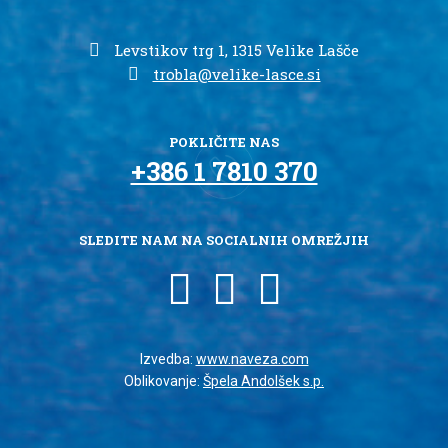
Levstikov trg 1, 1315 Velike Lašče
trobla@velike-lasce.si
POKLIČITE NAS
+386 1 7810 370
SLEDITE NAM NA SOCIALNIH OMREŽJIH
Izvedba:
www.naveza.com
Oblikovanje:
Špela Andolšek s.p.