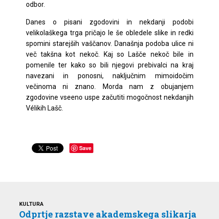
odbor.
Danes o pisani zgodovini in nekdanji podobi
velikolaškega trga pričajo le še obledele slike in redki
spomini starejših vaščanov. Današnja podoba ulice ni
več takšna kot nekoč. Kaj so Lašče nekoč bile in
pomenile ter kako so bili njegovi prebivalci na kraj
navezani in ponosni, naključnim mimoidočim
večinoma ni znano. Morda nam z obujanjem
zgodovine vseeno uspe začutiti mogočnost nekdanjih
Vélikih Lašč.
Save
KULTURA
Odprtje razstave akademskega slikarja