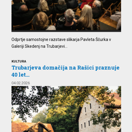
Odprtje samostojne razstave slikarja Pavleta Ščurka v
Galeriji Skedenj na Trubarjevi...
KULTURA
Trubarjeva domačija na Rašici praznuje
40 let...
04.02.2026